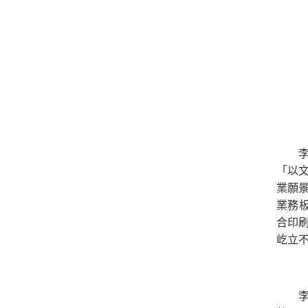
「以
業願
業務
合印
屹立