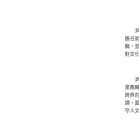
擔任
輯，
對文
業務
跨界
調，
守人