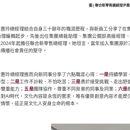
圖 | 聯合新零售總經理尹
尹惠玲總經理結合自身三十餘年的職涯歷程，與新員工分享了在集
助理編輯起步，先後出任集團總裁助理、集團公關部高級經理
至2024年起擔任聯合新零售總經理。她坦言，當年加入集團源
化傳播社會責任的堅守。
尹惠玲總經理進而向新同事分享了六點職涯心得：
一是
持續學習
轉型；
二是
工作不計較、不怕吃苦；
三是
勇於接受挑戰、走出舒
的雙重能力；
五是
團隊協作，尊重不同背景的同事及同業；
六是
面對AI時代，文化內容是永恆的需求，唯有優質創意內容才能歷
文情懷，這正是文化人安身立命的根本。