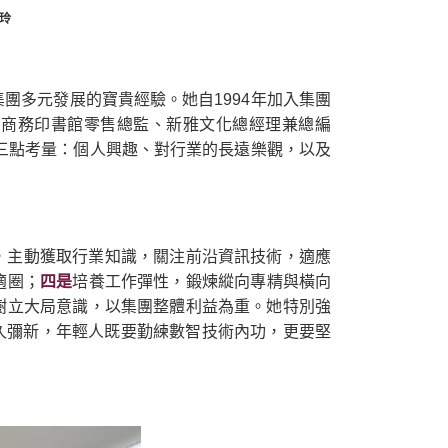
惠玲
團多元發展的寶貴經驗。她自1994年加入集團
、商務印書館零售總監、新雅文化總經理兼總編
於三點考量：個人興趣、對行業的長遠樂觀，以及
，主動獲取行業知識，關注前沿資訊技術，適應
適圈；
四是
培養工作彈性，鍛煉縱向專精與橫向
樹立大局意識，以集團整體利益為重。她特別強
久彌新，年輕人既要勤練數智技術內功，更要堅