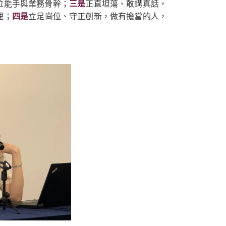
位能手與業務骨幹；
三是
正直坦蕩、敢講真話，
理；
四是
立足崗位、守正創新，做有擔當的人，