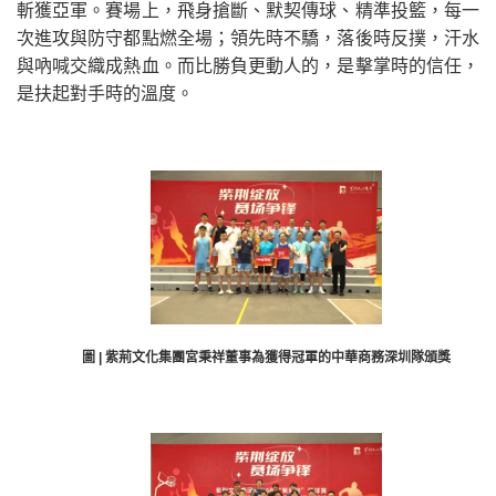
斬獲亞軍。賽場上，飛身搶斷、默契傳球、精準投籃，每一
次進攻與防守都點燃全場；領先時不驕，落後時反撲，汗水
與吶喊交織成熱血。而比勝負更動人的，是擊掌時的信任，
是扶起對手時的溫度。
圖 | 紫荊文化集團宮秉祥董事為獲得冠軍的中華商務深圳隊頒獎