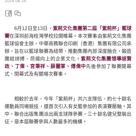
2026.06.16
6月12日至13日，
紫荊文化集團第二屆「紫荊杯」
籃球
賽
在深圳前海桂灣學校拉開帷幕。本次賽事由紫荊文化集團
籃球協會主辦，中華商務聯合印刷（香港）集團有限公司承
辦，旨在以籃球聯賽為紐帶，推動集團內部深度融合，鍛造
團結拼搏、昂揚向上的企業文化。
紫荊文化集團領導胡賢
政、丁偉、宮秉祥、薛麗軍、傅偉中
先後參加了聯賽開幕
式、閉幕式及有關場次賽事。
相較於去年，今年「紫荊杯」共六支隊伍、約七十餘名
運動員同場競技，還首次引入有女籃參加的表演賽壓軸。其
中，聯合出版集團派出兩支球隊參賽，三十餘名健兒整裝出
征，是本屆聯賽參與人數最多的機構。