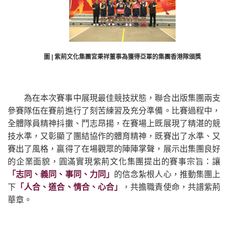
圖 | 紫荊文化集團宮秉祥董事為獲得亞軍的集團香港隊頒獎
為在本次賽事中展現最佳競技狀態，聯合出版集團兩支
參賽隊伍在賽前進行了刻苦練習及充分準備。比賽過程中，
全體隊員精神抖擻、鬥志昂揚，在賽場上既展現了精湛的競
技水準，又彰顯了團結協作的體育精神，既賽出了水準、又
賽出了風格，贏得了在場觀眾的陣陣掌聲，展示出集團良好
的企業面貌，圓滿實現紫荊文化集團提出的賽事宗旨：讓
「志同、義同、事同、力同」
的信念紮根人心，推動集團上
下
「人合、道合、情合、心合」
，共擔職責使命，共譜紫荊
華章。