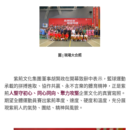
圖 | 現場大合照
紫荊文化集團董事胡賢政在開幕致辭中表示，籃球運動
承載的拼搏進取、協作共贏、永不言棄的體育精神，正是紫
荊
人堅守初心、同心同向、聚力攻堅
企業文化的真實寫照。
期望全體運動員賽出紫荊準度、速度、硬度和溫度，充分展
現紫荊人的氣勢、團結、精神與風貌。