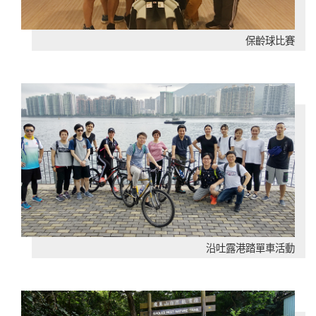
保齡球比賽
沿吐露港踏單車活動