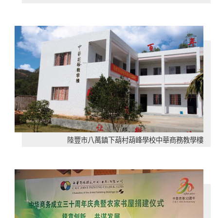
陸豐市八萬鎮下葫村葫峰學校中華商務教學樓