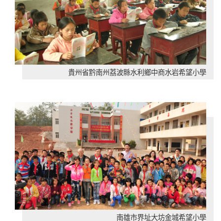
貴州省黔南州荔波縣水利鄉中商水岩希望小學
南雄市界址大坊金城希望小學