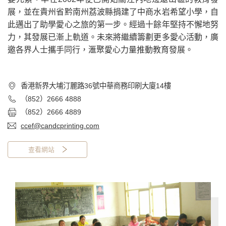
展，並在貴州省黔南州荔波縣捐建了中商水岩希望小學，自
此邁出了助學愛心之旅的第一步。經過十餘年堅持不懈地努
力，其發展已漸上軌道。未來將繼續籌劃更多愛心活動，廣
邀各界人士攜手同行，滙聚愛心力量推動教育發展。
香港新界大埔汀麗路36號中華商務印刷大廈14樓
（852）2666 4888
（852）2666 4889
ccef@candcprinting.com
查看網站