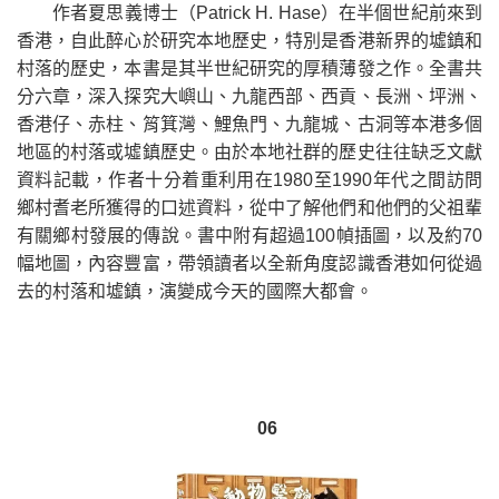
作者夏思義博士（Patrick H. Hase）在半個世紀前來到
香港，自此醉心於研究本地歷史，特別是香港新界的墟鎮和
村落的歷史，本書是其半世紀研究的厚積薄發之作。全書共
分六章，深入探究大嶼山、九龍西部、西貢、長洲、坪洲、
香港仔、赤柱、筲箕灣、鯉魚門、九龍城、古洞等本港多個
地區的村落或墟鎮歷史。由於本地社群的歷史往往缺乏文獻
資料記載，作者十分着重利用在1980至1990年代之間訪問
鄉村耆老所獲得的口述資料，從中了解他們和他們的父祖輩
有關鄉村發展的傳說。書中附有超過100幀插圖，以及約70
幅地圖，內容豐富，帶領讀者以全新角度認識香港如何從過
去的村落和墟鎮，演變成今天的國際大都會。
06