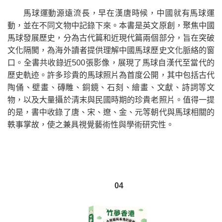
馬球運動源遠流長，早在漢唐時候，中國就有馬球運
動，並在不同文物中記錄下來。本書是英文原創，聚焦中國
馬球發展歷史，分為古代篇和近現代篇兩個部分，旨在突破
文化隔閡，為海外讀者提供理解中國馬球歷史文化脈絡的窗
口。全書共收錄近500張影像，展現了馬球自漢代至當代的
歷史軌迹。許多珍貴的馬球照片為首度公開，其中包括古代
陶俑、壁畫、磚雕、銅鏡、石刻、繪畫、文獻、詩詞等文
物，以及大量攝於清末與民國時期的珍貴老照片。值得一提
的是，書中收錄了唐、宋、遼、金、元等朝代與馬球相關的
軼事掌故，使之兼具視覺藝術性與學術研究性。
04