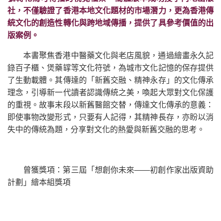
社，不僅驗證了香港本地文化題材的市場潛力，更為香港傳
統文化的創造性轉化與跨地域傳播，提供了具參考價值的出
版案例。
本書聚焦香港中醫藥文化與老店風貌，通過繪畫永久記
錄百子櫃、煲藥罉等文化符號，為城市文化記憶的保存提供
了生動載體。其傳達的「新舊交融、精神永存」的文化傳承
理念，引導新一代讀者認識傳統之美，喚起大眾對文化保護
的重視。故事末段以新舊醫館交替，傳達文化傳承的意義：
即使事物改變形式，只要有人記得，其精神長存，亦盼以消
失中的傳統為題，分享對文化的熱愛與新舊交融的思考。
曾獲獎項：第三屆「想創你未來——初創作家出版資助
計劃」繪本組獎項