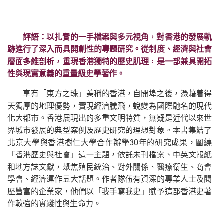
評語：以扎實的一手檔案與多元視角，對香港的發展軌
跡進行了深入而具開創性的專題研究。從制度、經濟與社會
層面多維剖析，重現香港獨特的歷史肌理，是一部兼具開拓
性與現實意義的重量級史學著作。
享有「東方之珠」美稱的香港，自開埠之後，憑藉着得
天獨厚的地理優勢，實現經濟騰飛，蛻變為國際馳名的現代
化大都市。香港展現出的多重文明特質，無疑是近代以來世
界城市發展的典型案例及歷史研究的理想對象。本書集結了
北京大學與香港樹仁大學合作辦學30年的研究成果，圍繞
「香港歷史與社會」這一主題，依託未刊檔案、中英文報紙
和地方誌文獻，聚焦殖民統治、對外關係、醫療衛生、商會
學會、經濟運作五大話題。作者隊伍有資深的專業人士及閱
歷豐富的企業家，他們以「我手寫我史」賦予這部香港史著
作較強的實踐性與生命力。