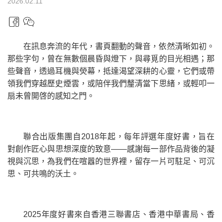
2026.02.11
在訊息奔流的年代，書頁翻動的聲音，依然清晰如初。
那些字句，曾在無數個晨昏與燈下，與尋覓的目光相遇；那
些聲音，透過耳機與熒幕，抵達渴望深耕的心靈，它們或帶
領我們穿越歷史煙雲，或陪伴我們釐清當下思緒，或輕叩一
扇未曾開啓的感知之門。
聯合出版集團自2018年起，每年評選年度好書，旨在
對創作匠心與思想深度的致意——感謝每一部作品背後的凝
視與沉思，為我們在喧囂的世界裡，留存一片可駐足、可沉
思、可共鳴的沃土。
2025年度好書來自香港三聯書店、香港中華書局、香