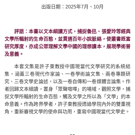
出版日期：2025年7月、10月
評語：本書以文本細讀方式，捕捉魯迅、張愛玲等經典
文學所輻射的生命百態，並貫通百年小說脈絡，使叢書既富
研究厚度，亦成公眾理解文學中國的理想讀本，展現學術普
及意義。
本套文集是許子東教授中國現當代文學研究的系統結
集，涵蓋三卷現代作家論、一卷學術論文集、兩卷專題研
究、三卷文學史論述，以及一卷自傳和一卷媒體言論集。作
者回歸文本細讀，置身「眾聲喧嘩」的場域，觀照文學，捕
捉文學所輻射的生命百態，觸及文學之所以為「文學」的本
命意義。作為跨界學者，許子東教授透過學院內外的雙重視
角，重新審視文學的使命與功用，重寫中國現當代文學史。