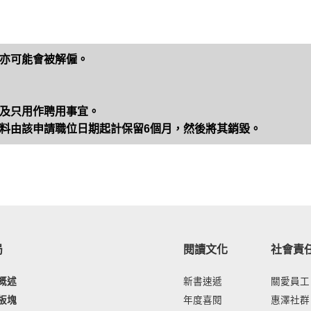
亦可能會被解僱。
及只用作聘用事宜。
料由該申請職位日期起計保留6個月，然後將其銷毀。
局
閱讀文化
社會責
概述
新書速遞
關愛員工
板塊
年度喜閱
惠澤社群