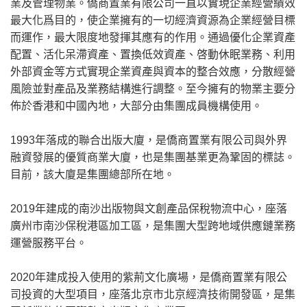
業及管理物業。僑商置業有限公司一直以實現企業經營績效
最大化爲目的，使企業擁有的一切經濟資源為企業經營目標
而運作，最大限度地發揮其應有的作用。通過優化企業資產
配置、活化呆滯資產、置換低效資產、啓動休眠業務、利用
外部資金等方式實現企業資產與資本的整合效應，分散經營
風險並對產品及業務結構進行調整。至今擁有的物業主要分
佈於香港和中國內地，大部分由集團成員機構使用。
1993年落成的聯合出版大廈，是僑商置業有限公司與外界
融資發展的優質商業大廈，也是集團基業更為鞏固的標誌。
目前，該大廈是集團總部所在地。
2019年建成的南沙出版物與文創產品保稅物流中心，座落
廣州市南沙保稅港區加工區，是集團大型跨地域供應鏈業務
運營服務平台。
2020年建成投入使用的紫荊文化廣場，是僑商置業有限公
司投資的大型項目，座落北京市北京經濟技術開發區，是集