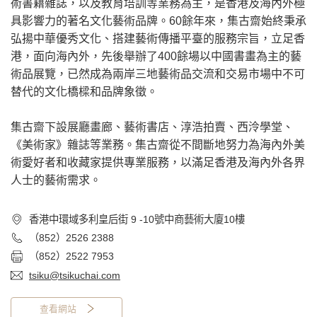
術書籍雜誌，以及教育培訓等業務為主，是香港及海內外極
具影響力的著名文化藝術品牌。60餘年來，集古齋始終秉承
弘揚中華優秀文化、搭建藝術傳播平臺的服務宗旨，立足香
港，面向海內外，先後舉辦了400餘場以中國書畫為主的藝
術品展覽，已然成為兩岸三地藝術品交流和交易市場中不可
替代的文化橋樑和品牌象徵。
集古齋下設展廳畫廊、藝術書店、淳浩拍賣、西泠學堂、
《美術家》雜誌等業務。集古齋從不間斷地努力為海內外美
術愛好者和收藏家提供專業服務，以滿足香港及海內外各界
人士的藝術需求。
香港中環域多利皇后街 9 -10號中商藝術大廈10樓
（852）2526 2388
（852）2522 7953
tsiku@tsikuchai.com
查看網站