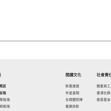
局
閱讀文化
社會責
概述
新書速遞
關愛員工
板塊
年度喜閱
惠澤社群
業板塊
全媒體矩陣
慈善基金
刷板塊
書展掠影