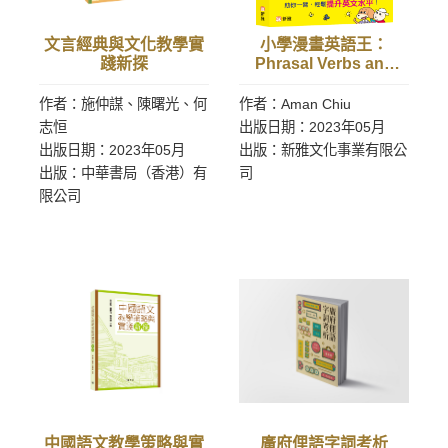
文言經典與文化教學實
小學漫畫英語王：
踐新探
Phrasal Verbs and
Collocations （一套2
冊）［趣味漫畫學英
作者：施仲謀、陳曙光、何
作者：Aman Chiu
語］
志恒
出版日期：2023年05月
出版日期：2023年05月
出版：新雅文化事業有限公
出版：中華書局（香港）有
司
限公司
中國語文教學策略與實
廣府俚語字詞考析