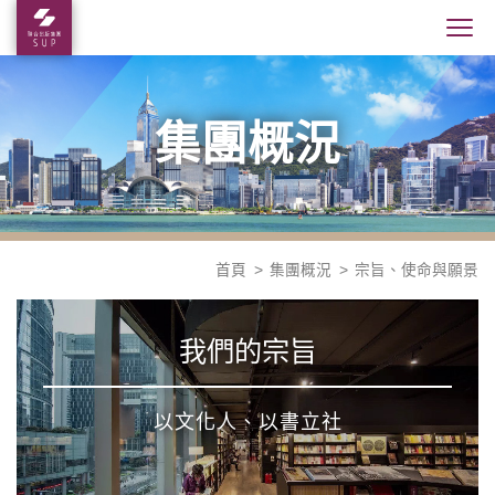
集團概況
首頁
集團概況
宗旨、使命與願景
我們的宗旨
以文化人、以書立社